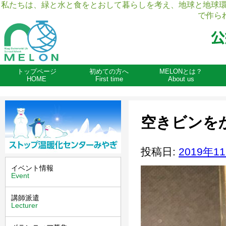
私たちは、緑と水と食をとおして暮らしを考え、地球と地球
で作ら
トップページ
初めての方へ
MELONとは？
HOME
First time
About us
空きビンを
投稿日:
2019年1
イベント情報
Event
講師派遣
Lecturer