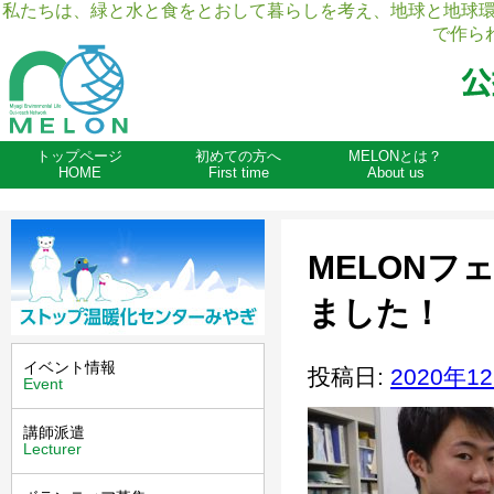
私たちは、緑と水と食をとおして暮らしを考え、地球と地球
で作ら
トップページ
初めての方へ
MELONとは？
HOME
First time
About us
MELONフ
ました！
イベント情報
投稿日:
2020年1
Event
講師派遣
Lecturer