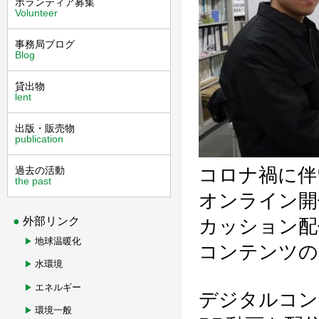
ボランティア募集
Volunteer
事務局ブログ
Blog
貸出物
lent
出版・販売物
publication
過去の活動
コロナ禍に伴
the past
オンライン開
外部リンク
カッション配
地球温暖化
コンテンツの
水環境
エネルギー
デジタルコン
環境一般