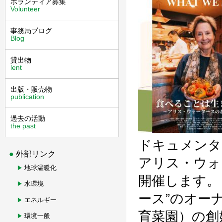
ボランティア募集
Volunteer
事務局ブログ
Blog
貸出物
lent
出版・販売物
publication
過去の活動
the past
ドキュメンタ
外部リンク
アリス・ウォ
地球温暖化
開催します。
水環境
ース”のオー
エネルギー
育菜園）の創始
環境一般