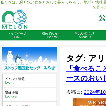
私たちは、緑と水と食をとおして暮らしを考え、地球と地球
で作ら
トップページ
初めての方へ
MELONとは？
HOME
First time
About us
タグ:
アリ
「食べるこ
ースのおい
イベント情報
Event
投稿日:
2024年1
講師派遣
Lecturer