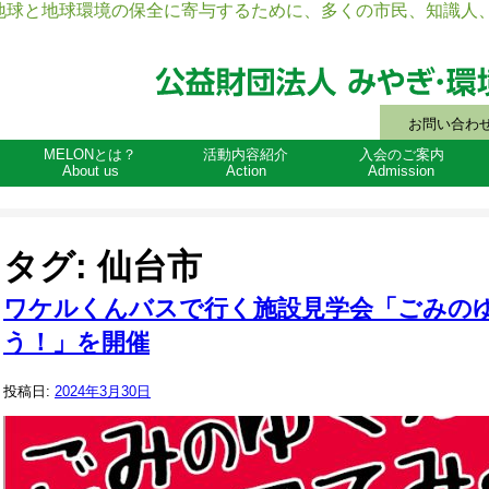
地球と地球環境の保全に寄与するために、多くの市民、知識人、
お問い合わ
MELONとは？
活動内容紹介
入会のご案内
About us
Action
Admission
タグ:
仙台市
ワケルくんバスで行く施設見学会「ごみの
う！」を開催
投稿日:
2024年3月30日