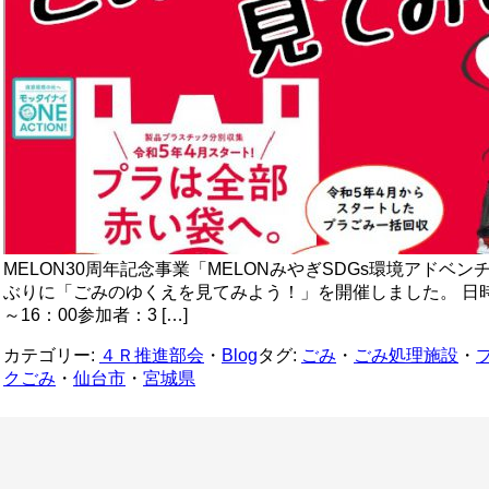
MELON30周年記念事業「MELONみやぎSDGs環境アドベンチ
ぶりに「ごみのゆくえを見てみよう！」を開催しました。 日時：20
～16：00参加者：3 […]
カテゴリー:
４Ｒ推進部会
・
Blog
タグ:
ごみ
・
ごみ処理施設
・
クごみ
・
仙台市
・
宮城県