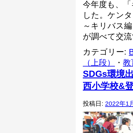
今年度も、「
した。ケンタ
～キリバス編
が調べて交流す
カテゴリー:
B
（上段）
・
教
SDGs環
西小学校&
投稿日:
2022年1