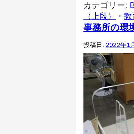
カテゴリー:
B
（上段）
・
教
事務所の環
投稿日:
2022年1