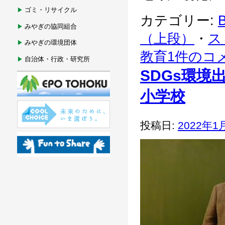
ゴミ・リサイクル
カテゴリー:
B
みやぎの協同組合
（上段）
・
ス
みやぎの環境団体
教育
1件のコ
自治体・行政・研究所
SDGs環
小学校
投稿日:
2022年1