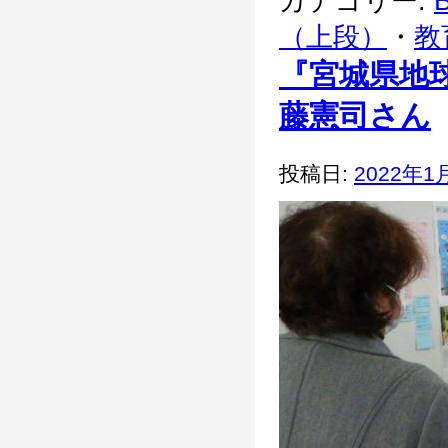
カテゴリー:
B
（上段）
・
教
『宮城県地
藤憲司さん
投稿日:
2022年1