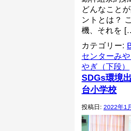
どんなことが
ントとは？ 
機、それを […
カテゴリー:
B
センターみや
やぎ（下段）
SDGs環
台小学校
投稿日:
2022年1