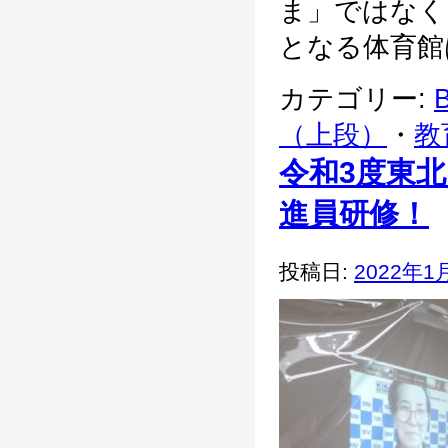
ま」ではなく
となる体育館は
カテゴリー:
B
（上段）
・
教
令和3度東
進員研修！
投稿日:
2022年1