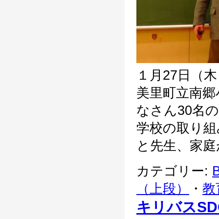
１月27日（
美里町立南郷
なさん30名
学校の取り組
と先生、家庭が
カテゴリー:
B
（上段）
・
教
キリバスS