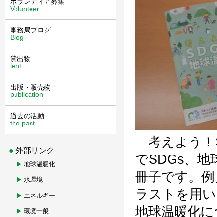
ボランティア募集
Volunteer
事務局ブログ
Blog
貸出物
lent
出版・販売物
publication
過去の活動
the past
「考えよう！
外部リンク
でSDGs、
地球温暖化
冊子です。例
水環境
ラストを用い
エネルギー
地球温暖化につ
環境一般