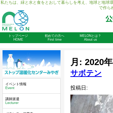
私たちは、緑と水と食をとおして暮らしを考え、地球と地球
で作ら
トップページ
初めての方へ
MELONとは？
HOME
First time
About us
月:
2020
サボテン
イベント情報
投稿日:
Event
講師派遣
Lecturer