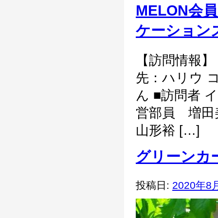
MELON会
ケーション
【訪問情報】 
先：ハリウ 
ん ■訪問者 
営部員 増田
山形裕 […]
グリーンカ
投稿日:
2020年8