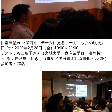
仙臺農塾Vol.8第2回 「データに見るオーガニックの現状」
日 時：2020年2月28日（金）19:00～21:00
ゲスト：谷口葉子さん（宮城大学 食産業学群 准教授）
会 場：居酒屋 仙きち（青葉区国分町3-1-15 IINEビル 2F）
参加者：20名