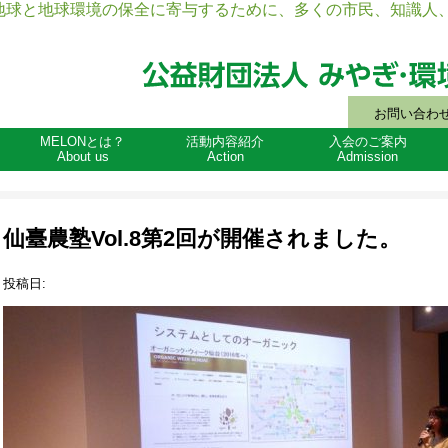
地球と地球環境の保全に寄与するために、多くの市民、知識人、
お問い合わ
MELONとは？
活動内容紹介
入会のご案内
About us
Action
Admission
仙臺農塾Vol.8第2回が開催されました。
投稿日: