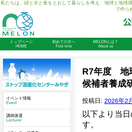
私たちは、緑と水と食をとおして暮らしを考え、地球と地球
で作ら
トップページ
初めての方へ
MELONとは？
HOME
First time
About us
R7年度 
候補者養成研
イベント情報
投稿日:
2026年2
Event
以下より当日
講師派遣
Lecturer
す。