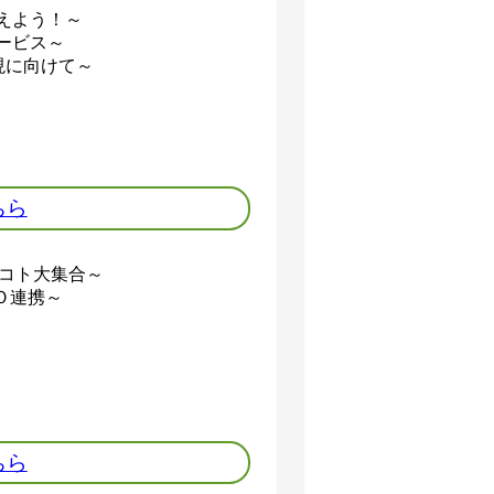
えよう！～
ービス～
現に向けて～
ちら
・コト大集合～
Ｏ連携～
ちら