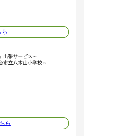
ちら
断」出張サービス～
台市立八木山小学校～
こちら