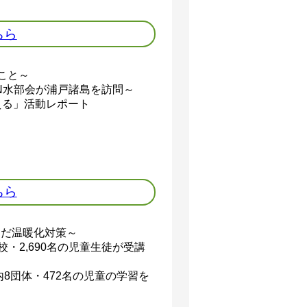
ちら
こと～
ON水部会が浦戸諸島を訪問～
る」活動レポート
ちら
選んだ温暖化対策～
校・2,690名の児童生徒が受講
8団体・472名の児童の学習を