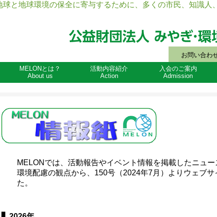
地球と地球環境の保全に寄与するために、多くの市民、知識人、
お問い合わ
MELONとは？
活動内容紹介
入会のご案内
About us
Action
Admission
MELONニュースレター／MELON情報紙
MELONでは、活動報告やイベント情報を掲載したニュ
環境配慮の観点から、150号（2024年7月）よりウェブ
た。
2026年