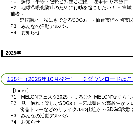
P1 多様・平等・包摂と知性と理性 理事長 冬木勝仁
P2 地球温暖化防止のために行動を起こしたい！ ～宮
補者～
連続講座「私にもできるSDGs」 ～仙台市榴ヶ岡市民セ
P3 みんなの活動アルバム
P4 お知らせ
2025年
155号（2025年10月発行） ※ダウンロードは
【Index】
P1 MELONフェスタ2025 ～まるごと“MELON”なくらし
P2 見て触れて楽しむSDGs！ ～宮城県内の高校生がプ
食品トレーなどのリサイクルの仕組み ～SDGs環境
P3 みんなの活動アルバム
P4 お知らせ