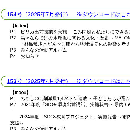
154号（2025年7月発行） ※ダウンロードはこ
【Index】
P1 ピリカ出前授業を実施 ～ごみ問題と私たちにできる
P2 島々ならではの水環境に関わる文化・歴史 ～MEL
「朴島散歩とだんべこ船から地球温暖化の影響を考え
P3 みんなの活動アルバム
P4 お知らせ
153号（2025年4月発行） ※ダウンロードはこ
【Index】
P1 みなしCO₂削減量1,424トン達成 ～子どもたちが
P2 2024年度「SDGs環境出前講話」実施報告 ～県内35
～
2024年度「SDGs教育プロジェクト」実施報告 ～市内
支援～
P3 みんなの活動アルバム