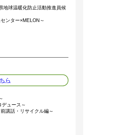
城県地球温暖化防止活動推進員候
ンター×MELON～
こちら
～
ロデュース～
出前講話・リサイクル編～