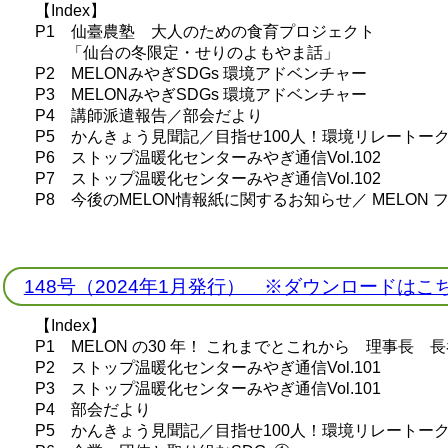
【Index】
P1 仙臺農塾 大人のための食育プロジェクト
「仙台の冬限定・せりのよもやま話」
P2 MELONみやぎSDGs 環境アドベンチャー
P3 MELONみやぎSDGs 環境アドベンチャー
P4 講師派遣報告／部会だより
P5 かんきょう見聞記／目指せ100人！環境リレートー
P6 ストップ温暖化センターみやぎ通信Vol.102
P7 ストップ温暖化センターみやぎ通信Vol.102
P8 今後のMELON情報紙に関するお知らせ／ MELON
148号（2024年1月発行） ※ダウンロードはこ
【Index】
P1 MELON の30 年！ これまでとこれから 理事長 長
P2 ストップ温暖化センターみやぎ通信Vol.101
P3 ストップ温暖化センターみやぎ通信Vol.101
P4 部会だより
P5 かんきょう見聞記／目指せ100人！環境リレートー