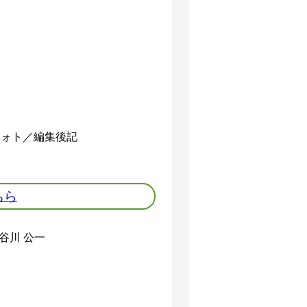
ク
 フォト／編集後記
ちら
谷川 公一
ク